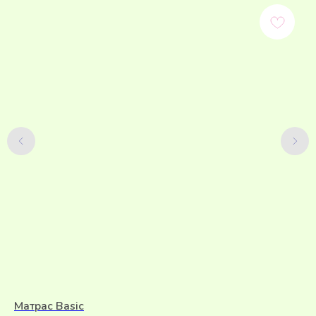
Матрас Basic
Ма